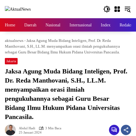
Langsung
ke
konten
Home
Daerah
Nasional
Internasional
Index
Redaksi
aktualnews
-
Jaksa Agung Muda Bidang Inteligen, Prof. Dr. Reda
Manthovani, S.H., LL.M. menyampaikan orasi ilmiah pengukuhannya
sebagai Guru Besar Bidang Ilmu Hukum Pidana Universitas Pancasila.
Jakarta
Jaksa Agung Muda Bidang Inteligen, Prof.
Dr. Reda Manthovani, S.H., LL.M.
menyampaikan orasi ilmiah
pengukuhannya sebagai Guru Besar
Bidang Ilmu Hukum Pidana Universitas
Pancasila.
Abdul Hadi
3 Min Baca
25 Januari 2024