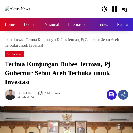
Langsung
ke
konten
Home
Daerah
Nasional
Internasional
Index
Redaksi
aktualnews
-
Terima Kunjungan Dubes Jerman, Pj Gubernur Sebut Aceh
Terbuka untuk Investasi
Banda Aceh
Terima Kunjungan Dubes Jerman, Pj
Gubernur Sebut Aceh Terbuka untuk
Investasi
Abdul Hadi
2 Min Baca
4 Juli 2024