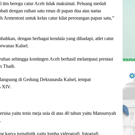
 tim beregu catur Aceh tidak maksimal. Peluang medali
obati dengan raihan satu emas di papan dua atas nama
h Armentoni untuk kelas catur kilat perorangan papan satu,”
kan, dengan berbagai kendala yang dihadapi, atlet catur
rwanas Kalsel.
uruhan sehingga kontingen Aceh berhasil melampaui prestasi
n Thaib.
erlangsung di Gedung Dekranasda Kalsel, tempat
s XIV.
rsisa yaitu tenis meja usia di atas 40 tahun yaitu Mansursyah
.
 karya jurnalistik yaitu lomba videografi, fotografi,