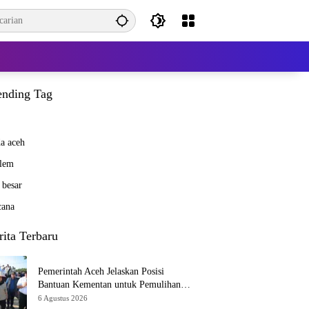
ending Tag
a aceh
lem
 besar
cana
rita Terbaru
Pemerintah Aceh Jelaskan Posisi
Bantuan Kementan untuk Pemulihan
Sawah dan Kebun
6 Agustus 2026