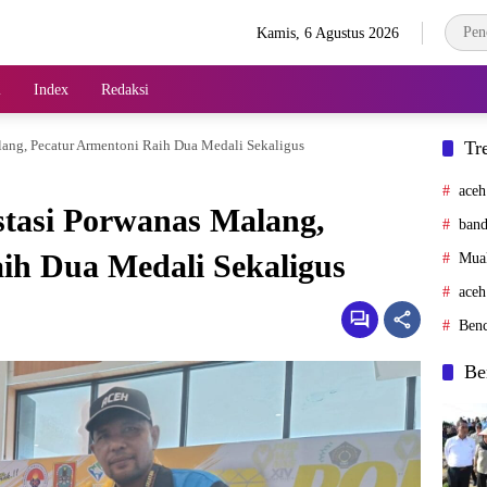
Kamis, 6 Agustus 2026
l
Index
Redaksi
lang, Pecatur Armentoni Raih Dua Medali Sekaligus
Tr
aceh
tasi Porwanas Malang,
band
ih Dua Medali Sekaligus
Mua
aceh
Ben
Be