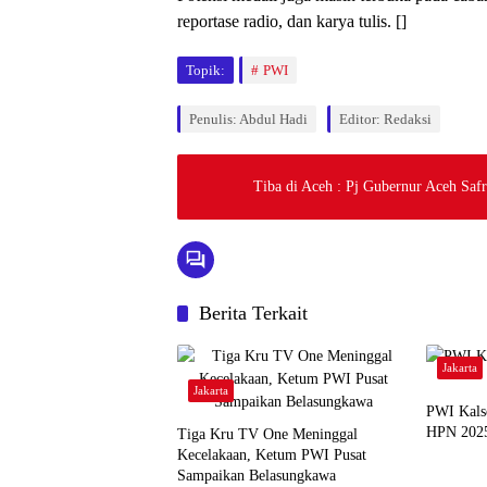
reportase radio, dan karya tulis. []
Topik:
PWI
Penulis: Abdul Hadi
Editor: Redaksi
Tiba di Aceh : Pj Gubernur Aceh Safr
Berita Terkait
Jakarta
Jakarta
PWI Kals
HPN 202
Tiga Kru TV One Meninggal
Kecelakaan, Ketum PWI Pusat
Sampaikan Belasungkawa