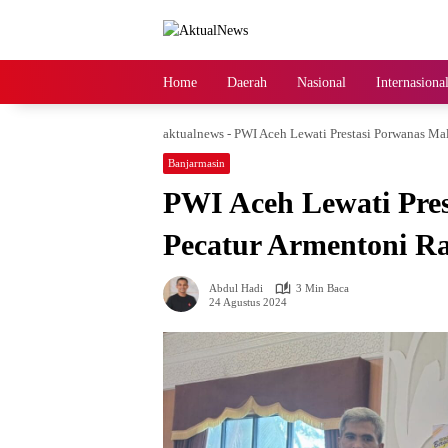
Langsung
ke
konten
Home
Daerah
Nasional
Internasiona
aktualnews
-
PWI Aceh Lewati Prestasi Porwanas Ma
Banjarmasin
PWI Aceh Lewati Pres
Pecatur Armentoni Ra
Abdul Hadi
3 Min Baca
24 Agustus 2024