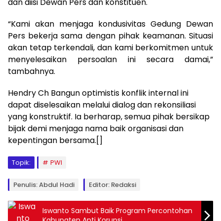
dan diisi Dewan Pers dan konstituen.
“Kami akan menjaga kondusivitas Gedung Dewan
Pers bekerja sama dengan pihak keamanan. Situasi
akan tetap terkendali, dan kami berkomitmen untuk
menyelesaikan persoalan ini secara damai,”
tambahnya.
Hendry Ch Bangun optimistis konflik internal ini
dapat diselesaikan melalui dialog dan rekonsiliasi
yang konstruktif. Ia berharap, semua pihak bersikap
bijak demi menjaga nama baik organisasi dan
kepentingan bersama.[]
Topik:
PWI
Penulis: Abdul Hadi
Editor: Redaksi
Iswanto Sambut Baik Program Percontohan
Kabupaten Anti Korupsi