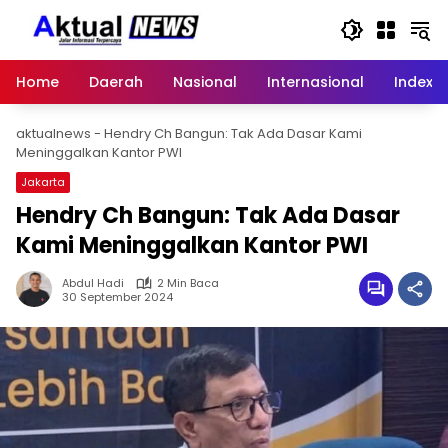
Langsung
ke
konten
Home
Daerah
Nasional
Internasional
Index
aktualnews
-
Hendry Ch Bangun: Tak Ada Dasar Kami
Meninggalkan Kantor PWI
Jakarta
Hendry Ch Bangun: Tak Ada Dasar
Kami Meninggalkan Kantor PWI
Abdul Hadi
2 Min Baca
30 September 2024