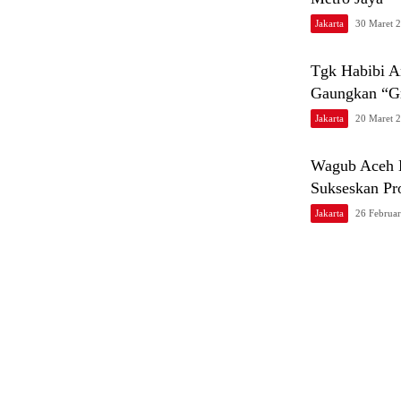
Jakarta
30 Maret 
Tgk Habibi A
Gaungkan “Gr
Jakarta
20 Maret 
Wagub Aceh H
Sukseskan Pr
Jakarta
26 Februar