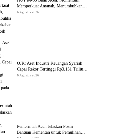
HUT ke-53 Bank Aceh: Momentum
Memperkuat Amanah, Menumbuhkan
Keberkahan Bagi Aceh
6 Agustus 2026
OJK: Aset Industri Keuangan Syariah
Capai Rekor Tertinggi Rp3.131 Triliun
pada 2025
6 Agustus 2026
Pemerintah Aceh Jelaskan Posisi
Bantuan Kementan untuk Pemulihan