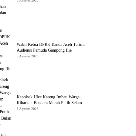
Sawah dan Kebun
6 Agustus 2026
Wakil Ketua DPRK Banda Aceh Terima
Audiensi Pemuda Gampong Ilie
6 Agustus 2026
Kapolsek Ulee Kareng Imbau Warga
Kibarkan Bendera Merah Putih Selama
Bulan Agustus
5 Agustus 2026