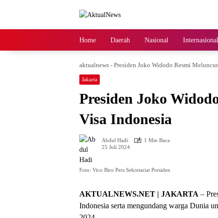
Langsung
ke
konten
Home
Daerah
Nasional
Internasiona
aktualnews
-
Presiden Joko Widodo Resmi Meluncur
Jakarta
Presiden Joko Widod
Visa Indonesia
Abdul Hadi
1 Min Baca
25 Juli 2024
Foto: Vico Biro Pers Sekretariat Presiden
AKTUALNEWS.NET | JAKARTA
– Pre
Indonesia serta mengundang warga Dunia unt
2024.