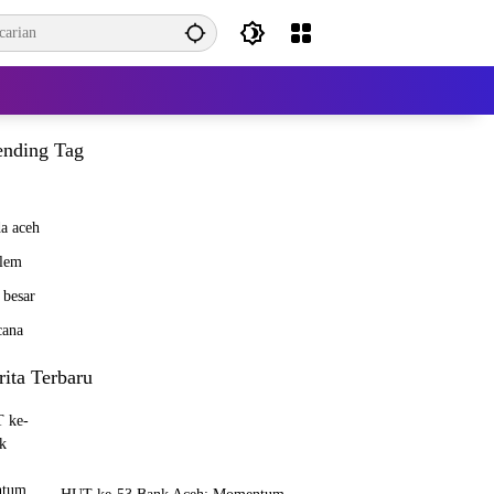
ending Tag
a aceh
lem
 besar
cana
rita Terbaru