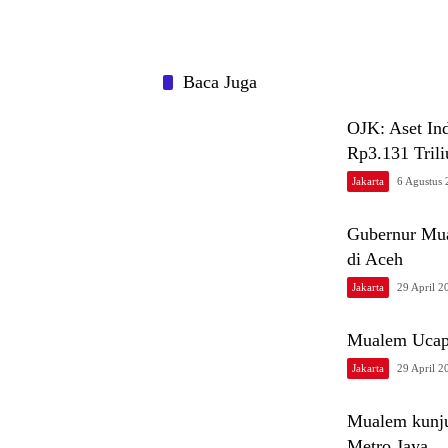
Baca Juga
OJK: Aset Ind
Rp3.131 Tril
Jakarta
6 Agustus
Gubernur Mua
di Aceh
Jakarta
29 April 2
Mualem Ucapk
Jakarta
29 April 2
Mualem kunju
Metro Jaya