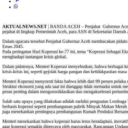
AKTUALNEWS.NET
| BANDA ACEH – Penjabat Gubernur Aceh Bus
pejabat di lingkup Pemerintah Aceh, para ASN di Sekretariat Daerah
Dalam upacara tersebut Penjabat Gubernur Aceh membacakan pidato 
Emas 2045.
Pada peringatan Hari Koperasi ke-77 ini, tema “Koperasi Sebagai Ek
menghadapi tantangan krisis global.
Dalam pidatonya, Menteri Koperasi menyebutkan, bahwa berbagai krisi
krisis-krisis ini, seperti gejolak harga pangan dan ketidakpastian m
Menteri Koperasi menyoroti fakta bahwa lebih dari 99 persen pelaku 
Struktur ekonomi yang ada saat ini dianggap tidak memadai untuk men
peran penting dalam mengonsolidasikan dan mengakselerasi pertumb
Salah satu upaya yang dilakukan adalah melalui penguatan Lembaga 
berbasis koperasi seperti pembangunan pabrik Minyak Makan Merah
juga menekankan pentingnya pembangunan Rumah Produksi Bersama (R
Menteri menekankan bahwa koperasi harus terus beradaptasi, inovatif
agar koperasi semakin dipercaya oleh masyarakat. Rancangan Undan