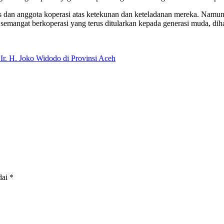
dan anggota koperasi atas ketekunan dan keteladanan mereka. Namun, 
semangat berkoperasi yang terus ditularkan kepada generasi muda, di
r. H. Joko Widodo di Provinsi Aceh
dai
*