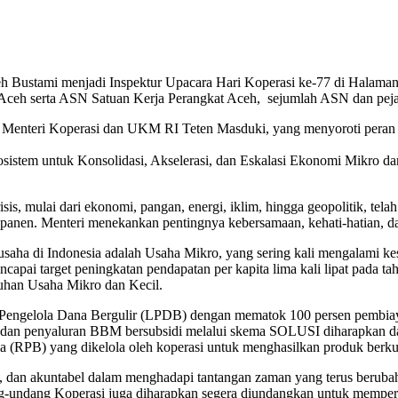
tami menjadi Inspektur Upacara Hari Koperasi ke-77 di Halaman Kan
 Aceh serta ASN Satuan Kerja Perangkat Aceh, sejumlah ASN dan pejaba
Menteri Koperasi dan UKM RI Teten Masduki, yang menyoroti peran s
osistem untuk Konsolidasi, Akselerasi, dan Eskalasi Ekonomi Mikro d
s, mulai dari ekonomi, pangan, energi, iklim, hingga geopolitik, tela
asa panen. Menteri menekankan pentingnya kebersamaan, kehati-hatian, d
usaha di Indonesia adalah Usaha Mikro, yang sering kali mengalami ke
capai target peningkatan pendapatan per kapita lima kali lipat pada t
uhan Usaha Mikro dan Kecil.
Pengelola Dana Bergulir (LPDB) dengan mematok 100 persen pembiayaa
 dan penyaluran BBM bersubsidi melalui skema SOLUSI diharapkan da
PB) yang dikelola oleh koperasi untuk menghasilkan produk berkuali
, dan akuntabel dalam menghadapi tantangan zaman yang terus berubah. 
g-undang Koperasi juga diharapkan segera diundangkan untuk memperk