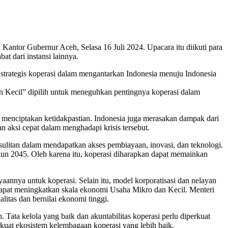
tor Gubernur Aceh, Selasa 16 Juli 2024. Upacara itu diikuti para
t dari instansi lainnya.
trategis koperasi dalam mengantarkan Indonesia menuju Indonesia
an Kecil” dipilih untuk meneguhkan pentingnya koperasi dalam
h menciptakan ketidakpastian. Indonesia juga merasakan dampak dari
an aksi cepat dalam menghadapi krisis tersebut.
sulitan dalam mendapatkan akses pembiayaan, inovasi, dan teknologi.
ahun 2045. Oleh karena itu, koperasi diharapkan dapat memainkan
nnya untuk koperasi. Selain itu, model korporatisasi dan nelayan
pat meningkatkan skala ekonomi Usaha Mikro dan Kecil. Menteri
tas dan bernilai ekonomi tinggi.
Tata kelola yang baik dan akuntabilitas koperasi perlu diperkuat
uat ekosistem kelembagaan koperasi yang lebih baik.