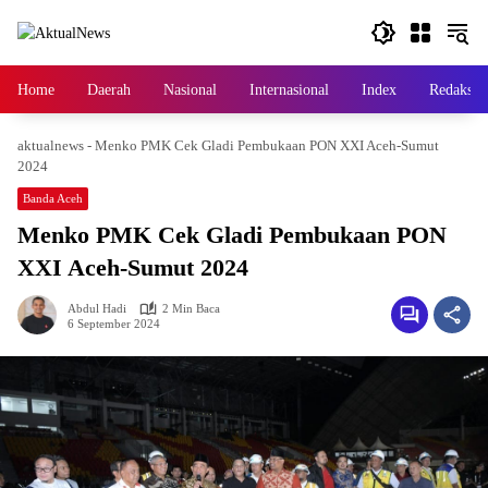
Langsung
ke
konten
Home
Daerah
Nasional
Internasional
Index
Redaksi
aktualnews
-
Menko PMK Cek Gladi Pembukaan PON XXI Aceh-Sumut
2024
Banda Aceh
Menko PMK Cek Gladi Pembukaan PON
XXI Aceh-Sumut 2024
Abdul Hadi
2 Min Baca
6 September 2024