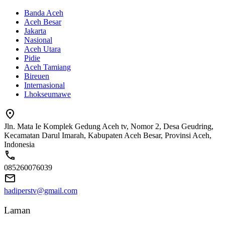
Banda Aceh
Aceh Besar
Jakarta
Nasional
Aceh Utara
Pidie
Aceh Tamiang
Bireuen
Internasional
Lhokseumawe
Jln. Mata Ie Komplek Gedung Aceh tv, Nomor 2, Desa Geudring,
Kecamatan Darul Imarah, Kabupaten Aceh Besar, Provinsi Aceh,
Indonesia
085260076039
hadiperstv@gmail.com
Laman