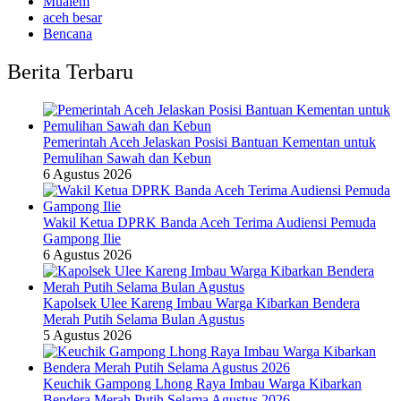
Mualem
aceh besar
Bencana
Berita Terbaru
Pemerintah Aceh Jelaskan Posisi Bantuan Kementan untuk
Pemulihan Sawah dan Kebun
6 Agustus 2026
Wakil Ketua DPRK Banda Aceh Terima Audiensi Pemuda
Gampong Ilie
6 Agustus 2026
Kapolsek Ulee Kareng Imbau Warga Kibarkan Bendera
Merah Putih Selama Bulan Agustus
5 Agustus 2026
Keuchik Gampong Lhong Raya Imbau Warga Kibarkan
Bendera Merah Putih Selama Agustus 2026