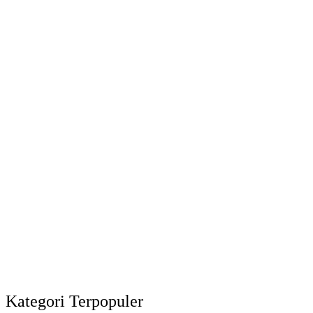
Kategori Terpopuler