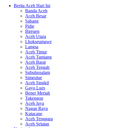
Berita Aceh Hari Ini
Banda Aceh
Aceh Besar
Sabang
Pidie
Bireuen
Aceh Utara
Lhokseumawe
Langsa
Aceh Timur
Aceh Tamiang
Aceh Barat
Aceh Tengah
Subulussalam
Simeulue
Aceh Singkil
Gayo Lues
Bener Meriah
Takengon
Aceh Jaya
Nagan Raya
Kutacane
Aceh Tenggara
Aceh Selatan