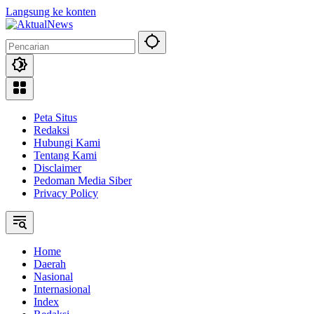
Langsung ke konten
Peta Situs
Redaksi
Hubungi Kami
Tentang Kami
Disclaimer
Pedoman Media Siber
Privacy Policy
Home
Daerah
Nasional
Internasional
Index