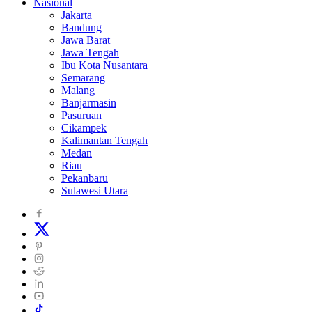
Nasional
Jakarta
Bandung
Jawa Barat
Jawa Tengah
Ibu Kota Nusantara
Semarang
Malang
Banjarmasin
Pasuruan
Cikampek
Kalimantan Tengah
Medan
Riau
Pekanbaru
Sulawesi Utara