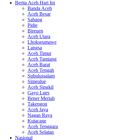
Berita Aceh Hari Ini
Banda Aceh
Aceh Besar
Sabang
Pidie
Bireuen
Aceh Utara
Lhokseumawe
Langsa
Aceh Timur
Aceh Tamiang
Aceh Barat
Aceh Tengah
Subulussalam
Simeulue
Aceh Singkil
Gayo Lues
Bener Meriah
Takengon
Aceh Jaya
Nagan Raya
Kutacane
Aceh Tenggara
Aceh Selatan
Nasional