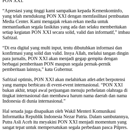
PON XXI.
“Apresiasi yang tinggi kami sampaikan kepada Kemenkominfo,
yang telah mendukung PON XXI dengan memfasilitasi pembuatan
Media Center. Kami mengajak rekan-rekan media untuk
memanfaatkan segala fasikitas yang ada dan selaku memberitakan
setiap kegiatan PON XXI secara solid, valid dan informatif,” imbau
Safrizal.
“Di era digital yang multi input, tentu dibutuhkan informasi dan
konfirmasi yang solid dan valid. Insya Allah, melalui tangan dingin
para jurnalis, PON XXI akan menjadi gegap gempita dengan
berbagai pemberitaan PON maupun segala pernak-pernik
pemberitaan lainnya,” kata Gubernur.
Safrizal optimis, PON XXI akan melahirkan atlet-atlet berpotensi
yang mampu berbicara di event-event internasional. “PON XXI
bukan akhir, tetapi awal perjuangan menuju perhelatan olahraga di
tingkat internasional dan membawa harum nama daerah dan nama
Indonesia di dunia internasional.”
Hal senada juga disapaikan oleh Wakil Menteri Komunikasi
Informatika Republik Indonesia Nezar Patria. Dalam sambutannya,
Putra Asli Aceh itu meyakini PON XXI menjadi momentum yang
sangat tepat untuk mempersatukan segala perbedaan pasca Pilpres.