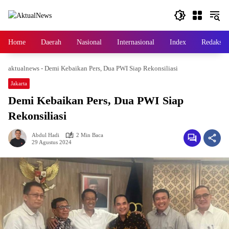
Langsung
ke
konten
Home
Daerah
Nasional
Internasional
Index
Redaksi
aktualnews
-
Demi Kebaikan Pers, Dua PWI Siap Rekonsiliasi
Jakarta
Demi Kebaikan Pers, Dua PWI Siap
Rekonsiliasi
Abdul Hadi
2 Min Baca
29 Agustus 2024