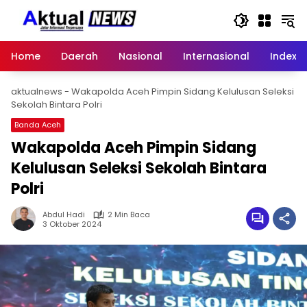
Langsung
ke
konten
Home
Daerah
Nasional
Internasional
Index
aktualnews
-
Wakapolda Aceh Pimpin Sidang Kelulusan Seleksi
Sekolah Bintara Polri
Banda Aceh
Wakapolda Aceh Pimpin Sidang
Kelulusan Seleksi Sekolah Bintara
Polri
Abdul Hadi
2 Min Baca
3 Oktober 2024