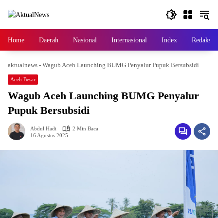
Langsung
ke
konten
Home
Daerah
Nasional
Internasional
Index
Redaksi
aktualnews
-
Wagub Aceh Launching BUMG Penyalur Pupuk Bersubsidi
Aceh Besar
Wagub Aceh Launching BUMG Penyalur
Pupuk Bersubsidi
Abdul Hadi
2 Min Baca
16 Agustus 2025