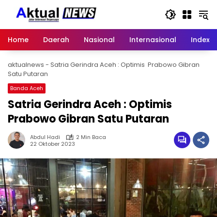
Langsung
ke
konten
Home
Daerah
Nasional
Internasional
Index
aktualnews
-
Satria Gerindra Aceh : Optimis Prabowo Gibran
Satu Putaran
Banda Aceh
Satria Gerindra Aceh : Optimis
Prabowo Gibran Satu Putaran
Abdul Hadi
2 Min Baca
22 Oktober 2023