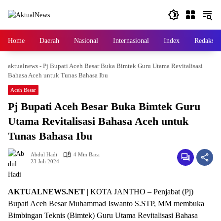
Langsung
ke
konten
Home
Daerah
Nasional
Internasional
Index
Redaksi
aktualnews
-
Pj Bupati Aceh Besar Buka Bimtek Guru Utama Revitalisasi
Bahasa Aceh untuk Tunas Bahasa Ibu
Aceh Besar
Pj Bupati Aceh Besar Buka Bimtek Guru
Utama Revitalisasi Bahasa Aceh untuk
Tunas Bahasa Ibu
Abdul Hadi
4 Min Baca
23 Juli 2024
AKTUALNEWS.NET
| KOTA JANTHO – Penjabat (Pj)
Bupati Aceh Besar Muhammad Iswanto S.STP, MM membuka
Bimbingan Teknis (Bimtek) Guru Utama Revitalisasi Bahasa