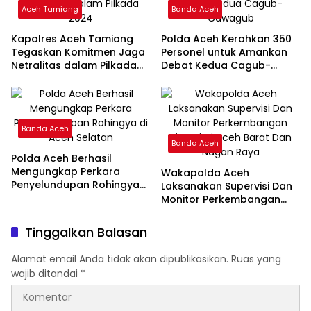
Aceh Tamiang
Banda Aceh
Kapolres Aceh Tamiang
Polda Aceh Kerahkan 350
Tegaskan Komitmen Jaga
Personel untuk Amankan
Netralitas dalam Pilkada
Debat Kedua Cagub-
2024
Cawagub
Banda Aceh
Banda Aceh
Polda Aceh Berhasil
Mengungkap Perkara
Wakapolda Aceh
Penyelundupan Rohingya
Laksanakan Supervisi Dan
di Aceh Selatan
Monitor Perkembangan
Situasi Di Aceh Barat Dan
Nagan Raya
Tinggalkan Balasan
Alamat email Anda tidak akan dipublikasikan.
Ruas yang
wajib ditandai
*