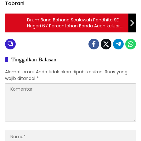
Tabrani
Drum Band Bahana Seulawah Pandhita SD
Negeri 67 Percontohan Banda Aceh keluar
sebagai juara 1 (AMBC) Ke – Vll Tahun 2023.
Tinggalkan Balasan
Alamat email Anda tidak akan dipublikasikan.
Ruas yang
wajib ditandai
*