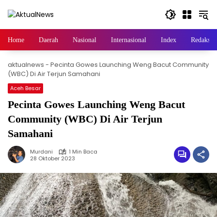
Langsung
ke
konten
Home
Daerah
Nasional
Internasional
Index
Redaksi
aktualnews
-
Pecinta Gowes Launching Weng Bacut Community
(WBC) Di Air Terjun Samahani
Aceh Besar
Pecinta Gowes Launching Weng Bacut
Community (WBC) Di Air Terjun
Samahani
Murdani
1 Min Baca
28 Oktober 2023