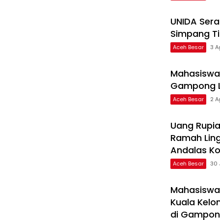
UNIDA Ser
Simpang Ti
Aceh Besar
3 A
Mahasiswa 
Gampong L
Aceh Besar
2 A
Uang Rupia
Ramah Ling
Andalas Ko
Aceh Besar
30 
Mahasiswa 
Kuala Kelo
di Gampon