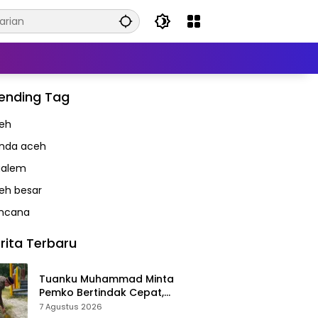
ending Tag
eh
nda aceh
alem
eh besar
ncana
rita Terbaru
Tuanku Muhammad Minta
Pemko Bertindak Cepat,
Taman Meuraxa Tak Boleh Jadi
7 Agustus 2026