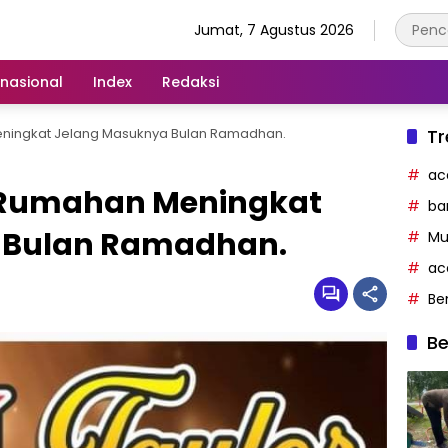
Jumat, 7 Agustus 2026
rnasional
Index
Redaksi
eningkat Jelang Masuknya Bulan Ramadhan.
Tr
ac
t Rumahan Meningkat
ba
 Bulan Ramadhan.
Mu
ac
Be
Be