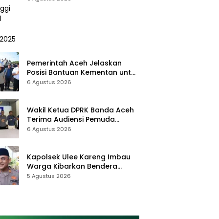
Pemerintah Aceh Jelaskan
Posisi Bantuan Kementan untuk
Pemulihan Sawah dan Kebun
6 Agustus 2026
Wakil Ketua DPRK Banda Aceh
Terima Audiensi Pemuda
Gampong Ilie
6 Agustus 2026
Kapolsek Ulee Kareng Imbau
Warga Kibarkan Bendera
Merah Putih Selama Bulan
5 Agustus 2026
Agustus