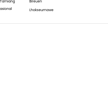
 Tamiang
Bireuen
nasional
Lhokseumawe