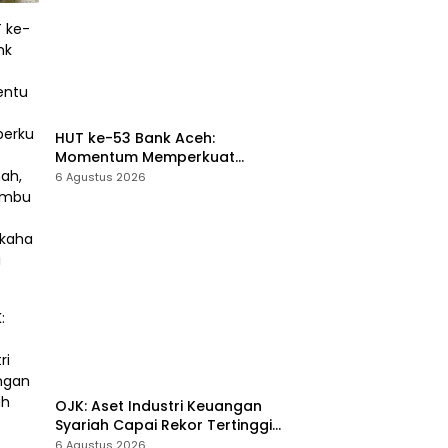
Korban Pencurian Berulang
HUT ke-53 Bank Aceh:
Momentum Memperkuat
Amanah, Menumbuhkan
6 Agustus 2026
Keberkahan Bagi Aceh
OJK: Aset Industri Keuangan
Syariah Capai Rekor Tertinggi
Rp3.131 Triliun pada 2025
6 Agustus 2026