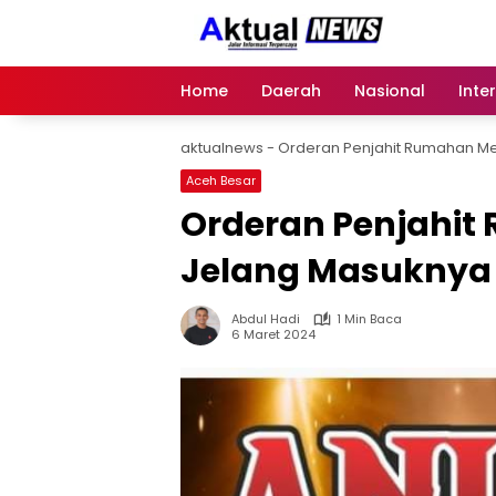
Langsung
ke
konten
Home
Daerah
Nasional
Inte
aktualnews
-
Orderan Penjahit Rumahan M
Aceh Besar
Orderan Penjahi
Jelang Masuknya
Abdul Hadi
1 Min Baca
6 Maret 2024