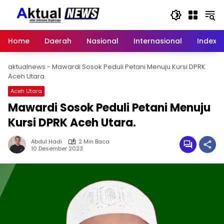
Langsung
ke
konten
Home
Daerah
Nasional
Internasional
Index
aktualnews
-
Mawardi Sosok Peduli Petani Menuju Kursi DPRK
Aceh Utara.
Aceh Utara
Mawardi Sosok Peduli Petani Menuju
Kursi DPRK Aceh Utara.
Abdul Hadi
2 Min Baca
10 Desember 2023