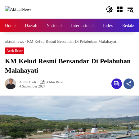
Langsung
ke
konten
Home
Daerah
Nasional
Internasional
Index
Redaksi
aktualnews
-
KM Kelud Resmi Bersandar Di Pelabuhan Malahayati
Aceh Besar
KM Kelud Resmi Bersandar Di Pelabuhan
Malahayati
Abdul Hadi
3 Min Baca
4 September 2024