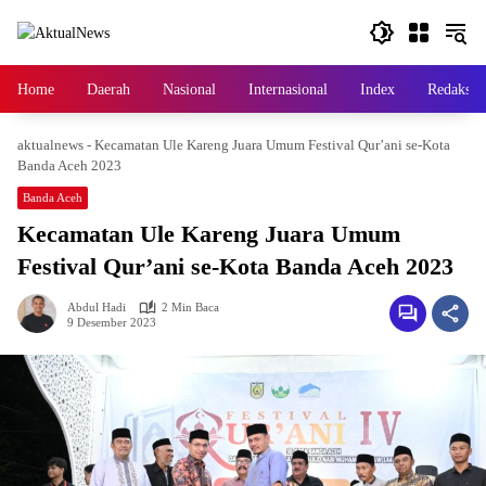
Langsung
ke
konten
Home
Daerah
Nasional
Internasional
Index
Redaksi
aktualnews
-
Kecamatan Ule Kareng Juara Umum Festival Qur’ani se-Kota
Banda Aceh 2023
Banda Aceh
Kecamatan Ule Kareng Juara Umum
Festival Qur’ani se-Kota Banda Aceh 2023
Abdul Hadi
2 Min Baca
9 Desember 2023