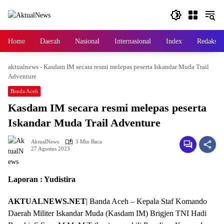
Langsung
ke
konten
Home
Daerah
Nasional
Internasional
Index
Redaksi
aktualnews
-
Kasdam IM secara resmi melepas peserta Iskandar Muda Trail
Adventure
Banda Aceh
Kasdam IM secara resmi melepas peserta
Iskandar Muda Trail Adventure
AktualNews
3 Min Baca
27 Agustus 2023
Laporan : Yudistira
AKTUALNEWS.NET
| Banda Aceh – Kepala Staf Komando
Daerah Militer Iskandar Muda (Kasdam IM) Brigjen TNI Hadi