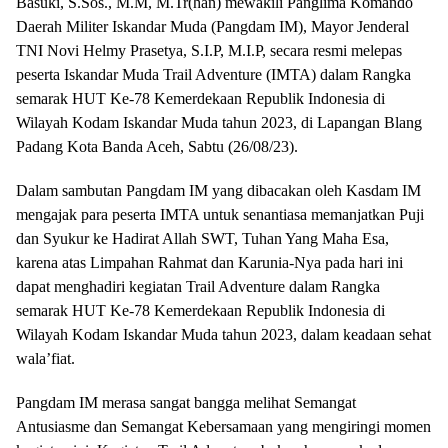
Basuki, S.Sos., M.M, M.Tr(han) mewakili Panglima Komando
Daerah Militer Iskandar Muda (Pangdam IM), Mayor Jenderal
TNI Novi Helmy Prasetya, S.I.P, M.I.P, secara resmi melepas
peserta Iskandar Muda Trail Adventure (IMTA) dalam Rangka
semarak HUT Ke-78 Kemerdekaan Republik Indonesia di
Wilayah Kodam Iskandar Muda tahun 2023, di Lapangan Blang
Padang Kota Banda Aceh, Sabtu (26/08/23).
Dalam sambutan Pangdam IM yang dibacakan oleh Kasdam IM
mengajak para peserta IMTA untuk senantiasa memanjatkan Puji
dan Syukur ke Hadirat Allah SWT, Tuhan Yang Maha Esa,
karena atas Limpahan Rahmat dan Karunia-Nya pada hari ini
dapat menghadiri kegiatan Trail Adventure dalam Rangka
semarak HUT Ke-78 Kemerdekaan Republik Indonesia di
Wilayah Kodam Iskandar Muda tahun 2023, dalam keadaan sehat
wala’fiat.
Pangdam IM merasa sangat bangga melihat Semangat
Antusiasme dan Semangat Kebersamaan yang mengiringi momen