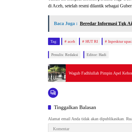
di Aceh, setelah resmi dilantik sebagai Gube
Baca Juga :
Beredar Informasi Tgk Ai
Tag:
aceh
HUT RI
Inpesktur upac
Penulis: Redaksi
Editor: Hadi
Wagub Fadhlullah Pimpin Apel Keho
Tinggalkan Balasan
Alamat email Anda tidak akan dipublikasikan.
Rua