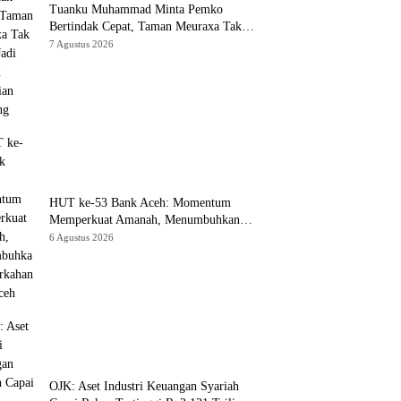
Tuanku Muhammad Minta Pemko
Bertindak Cepat, Taman Meuraxa Tak
Boleh Jadi Korban Pencurian Berulang
7 Agustus 2026
HUT ke-53 Bank Aceh: Momentum
Memperkuat Amanah, Menumbuhkan
Keberkahan Bagi Aceh
6 Agustus 2026
OJK: Aset Industri Keuangan Syariah