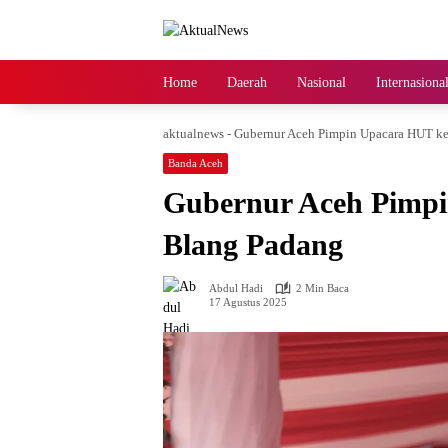
Langsung
ke
konten
Home
Daerah
Nasional
Internasiona
aktualnews
-
Gubernur Aceh Pimpin Upacara HUT ke
Banda Aceh
Gubernur Aceh Pimpi
Blang Padang
Abdul Hadi
2 Min Baca
17 Agustus 2025