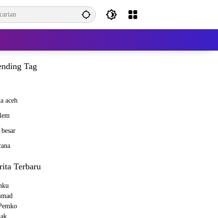
ending Tag
a aceh
lem
 besar
cana
rita Terbaru