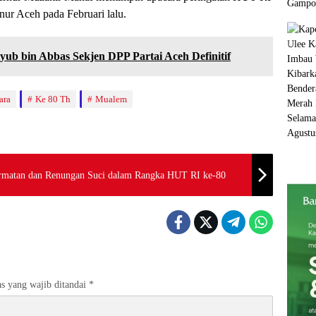
rnur Aceh pada Februari lalu.
yub bin Abbas Sekjen DPP Partai Aceh Definitif
ara
Ke 80 Th
Mualem
rmatan dan Renungan Suci dalam Rangka HUT RI ke-80
s yang wajib ditandai
*