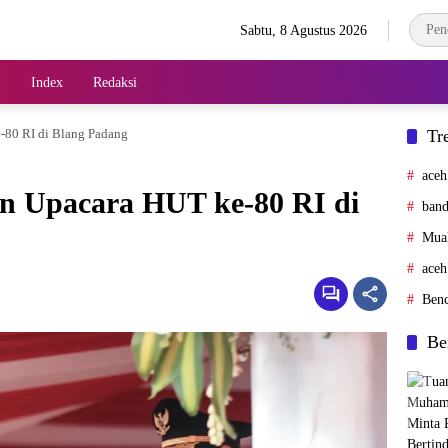
Sabtu, 8 Agustus 2026
l
Index
Redaksi
-80 RI di Blang Padang
Tr
aceh
n Upacara HUT ke-80 RI di
band
Mua
aceh
Ben
Be