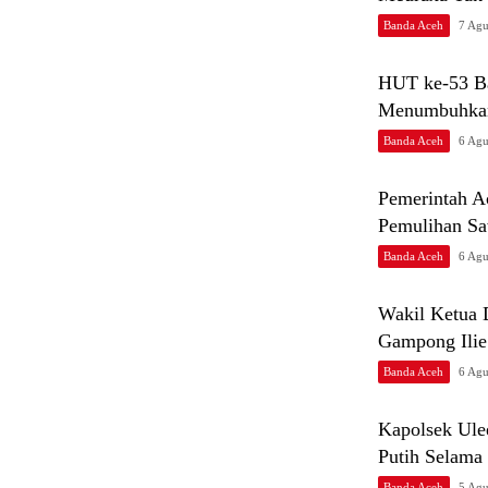
Banda Aceh
7 Agu
HUT ke-53 B
Menumbuhkan
Banda Aceh
6 Agu
Pemerintah A
Pemulihan S
Banda Aceh
6 Agu
Wakil Ketua
Gampong Ilie
Banda Aceh
6 Agu
Kapolsek Ule
Putih Selama
Banda Aceh
5 Agu