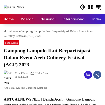
Langsung
ke
konten
Home
Daerah
Nasional
Internasional
Index
aktualnews
-
Gampong Lampulo Ikut Berpartisipasi Dalam Event Aceh
Culinery Festival (ACF) 2023
Banda Aceh
Gampong Lampulo Ikut Berpartisipasi
Dalam Event Aceh Culinery Festival
(ACF) 2023
AktualNews
2 Min Baca
11 Juli 2023
Alta Zaini, Keuchik Gampong Lampulo
AKTUALNEWS.NET | Banda Aceh
– Gampong Lampulo
yang merupakan salah satu desa wisata kota Banda Aceh akan