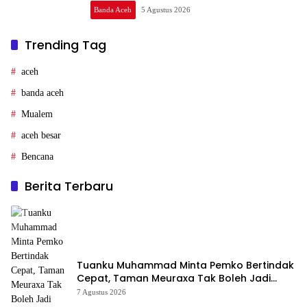
Banda Aceh
5 Agustus 2026
Trending Tag
aceh
banda aceh
Mualem
aceh besar
Bencana
Berita Terbaru
Tuanku Muhammad Minta Pemko Bertindak
Cepat, Taman Meuraxa Tak Boleh Jadi
Korban Pencurian Berulang
7 Agustus 2026