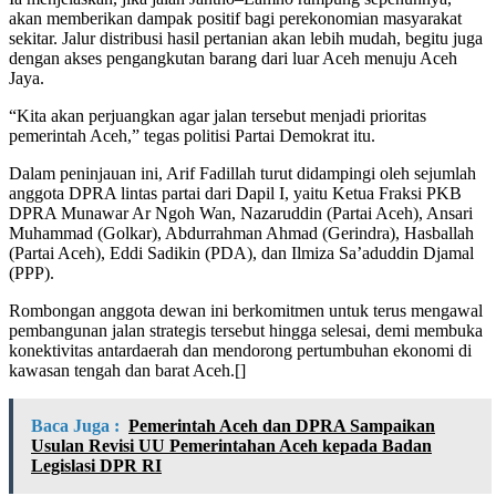
akan memberikan dampak positif bagi perekonomian masyarakat
sekitar. Jalur distribusi hasil pertanian akan lebih mudah, begitu juga
dengan akses pengangkutan barang dari luar Aceh menuju Aceh
Jaya.
“Kita akan perjuangkan agar jalan tersebut menjadi prioritas
pemerintah Aceh,” tegas politisi Partai Demokrat itu.
Dalam peninjauan ini, Arif Fadillah turut didampingi oleh sejumlah
anggota DPRA lintas partai dari Dapil I, yaitu Ketua Fraksi PKB
DPRA Munawar Ar Ngoh Wan, Nazaruddin (Partai Aceh), Ansari
Muhammad (Golkar), Abdurrahman Ahmad (Gerindra), Hasballah
(Partai Aceh), Eddi Sadikin (PDA), dan Ilmiza Sa’aduddin Djamal
(PPP).
Rombongan anggota dewan ini berkomitmen untuk terus mengawal
pembangunan jalan strategis tersebut hingga selesai, demi membuka
konektivitas antardaerah dan mendorong pertumbuhan ekonomi di
kawasan tengah dan barat Aceh.[]
Baca Juga :
Pemerintah Aceh dan DPRA Sampaikan
Usulan Revisi UU Pemerintahan Aceh kepada Badan
Legislasi DPR RI