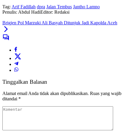
Tag:
Arif Fadillah
dpra
Jalan Tembus
Jantho Lamno
Penulis: Abdul Hadi
Editor: Redaksi
Brigjen Pol Marzuki Ali Basyah Ditunjuk Jadi Kapolda Aceh
Tinggalkan Balasan
Alamat email Anda tidak akan dipublikasikan.
Ruas yang wajib
ditandai
*