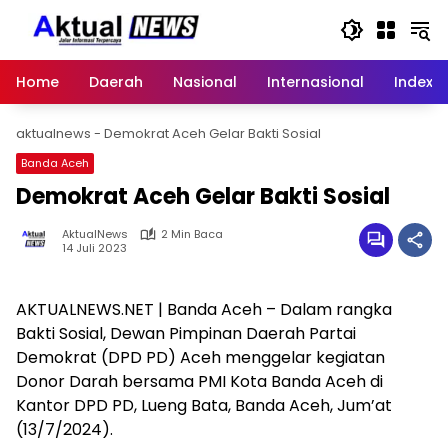
Langsung
ke
konten
Home
Daerah
Nasional
Internasional
Index
aktualnews
-
Demokrat Aceh Gelar Bakti Sosial
Banda Aceh
Demokrat Aceh Gelar Bakti Sosial
AktualNews
2 Min Baca
14 Juli 2023
AKTUALNEWS.NET | Banda Aceh – Dalam rangka
Bakti Sosial, Dewan Pimpinan Daerah Partai
Demokrat (DPD PD) Aceh menggelar kegiatan
Donor Darah bersama PMI Kota Banda Aceh di
Kantor DPD PD, Lueng Bata, Banda Aceh, Jum’at
(13/7/2024).