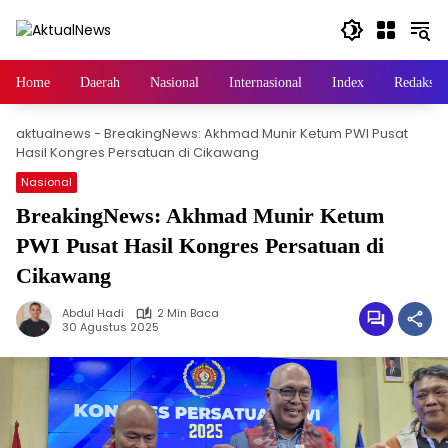
Langsung
ke
konten
Home
Daerah
Nasional
Internasional
Index
Redaksi
aktualnews
-
BreakingNews: Akhmad Munir Ketum PWI Pusat
Hasil Kongres Persatuan di Cikawang
Nasional
BreakingNews: Akhmad Munir Ketum
PWI Pusat Hasil Kongres Persatuan di
Cikawang
Abdul Hadi
2 Min Baca
30 Agustus 2025