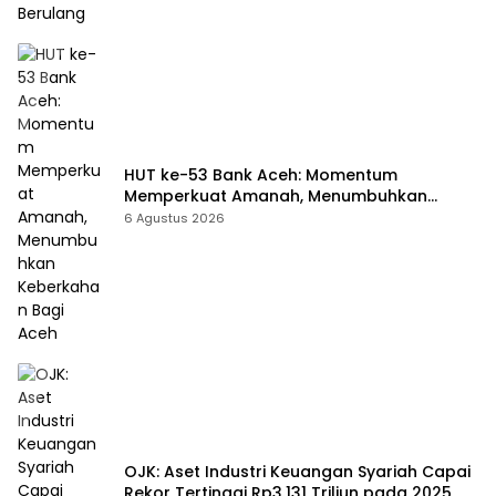
HUT ke-53 Bank Aceh: Momentum
Memperkuat Amanah, Menumbuhkan
Keberkahan Bagi Aceh
6 Agustus 2026
OJK: Aset Industri Keuangan Syariah Capai
Rekor Tertinggi Rp3.131 Triliun pada 2025