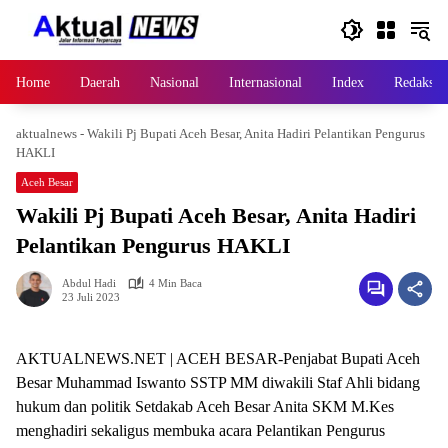
Langsung
ke
konten
Home
Daerah
Nasional
Internasional
Index
Redaksi
aktualnews
-
Wakili Pj Bupati Aceh Besar, Anita Hadiri Pelantikan Pengurus
HAKLI
Aceh Besar
Wakili Pj Bupati Aceh Besar, Anita Hadiri
Pelantikan Pengurus HAKLI
Abdul Hadi
4 Min Baca
23 Juli 2023
AKTUALNEWS.NET | ACEH BESAR-Penjabat Bupati Aceh
Besar Muhammad Iswanto SSTP MM diwakili Staf Ahli bidang
hukum dan politik Setdakab Aceh Besar Anita SKM M.Kes
menghadiri sekaligus membuka acara Pelantikan Pengurus