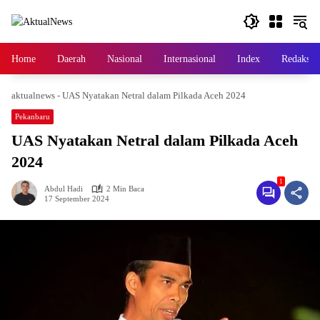
Langsung
ke
konten
Home
Daerah
Nasional
Internasional
Index
Redaksi
aktualnews
-
UAS Nyatakan Netral dalam Pilkada Aceh 2024
Pekanbaru
UAS Nyatakan Netral dalam Pilkada Aceh
2024
1
Abdul Hadi
2 Min Baca
17 September 2024