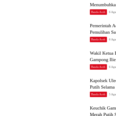
Menumbuhkan
Banda Aceh
6 Agu
Pemerintah A
Pemulihan S
Banda Aceh
6 Agu
Wakil Ketua
Gampong Ilie
Banda Aceh
6 Agu
Kapolsek Ule
Putih Selama
Banda Aceh
5 Agu
Keuchik Gam
Merah Putih 