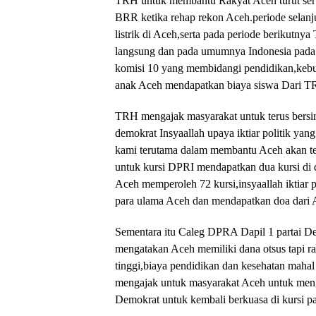
TRH untuk membantu Rakyat Aceh turut se
BRR ketika rehap rekon Aceh.periode selanju
listrik di Aceh,serta pada periode berikut
langsung dan pada umumnya Indonesia pada 
komisi 10 yang membidangi pendidikan,kebuda
anak Aceh mendapatkan biaya siswa Dari TRH
TRH mengajak masyarakat untuk terus bers
demokrat Insyaallah upaya iktiar politik y
kami terutama dalam membantu Aceh akan ter
untuk kursi DPRI mendapatkan dua kursi d
Aceh memperoleh 72 kursi,insyaallah iktiar 
para ulama Aceh dan mendapatkan doa dar
Sementara itu Caleg DPRA Dapil 1 partai D
mengatakan Aceh memiliki dana otsus tapi 
tinggi,biaya pendidikan dan kesehatan maha
mengajak untuk masyarakat Aceh untuk menga
Demokrat untuk kembali berkuasa di kurs