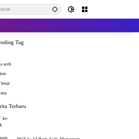
ending Tag
a aceh
lem
 besar
cana
rita Terbaru