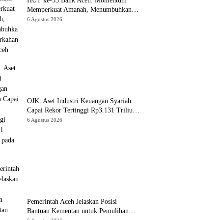
HUT ke-53 Bank Aceh: Momentum
Memperkuat Amanah, Menumbuhkan
Keberkahan Bagi Aceh
6 Agustus 2026
OJK: Aset Industri Keuangan Syariah
Capai Rekor Tertinggi Rp3.131 Triliun
pada 2025
6 Agustus 2026
Pemerintah Aceh Jelaskan Posisi
Bantuan Kementan untuk Pemulihan