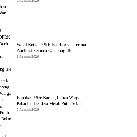
Sawah dan Kebun
6 Agustus 2026
Wakil Ketua DPRK Banda Aceh Terima
Audiensi Pemuda Gampong Ilie
6 Agustus 2026
Kapolsek Ulee Kareng Imbau Warga
Kibarkan Bendera Merah Putih Selama
Bulan Agustus
5 Agustus 2026