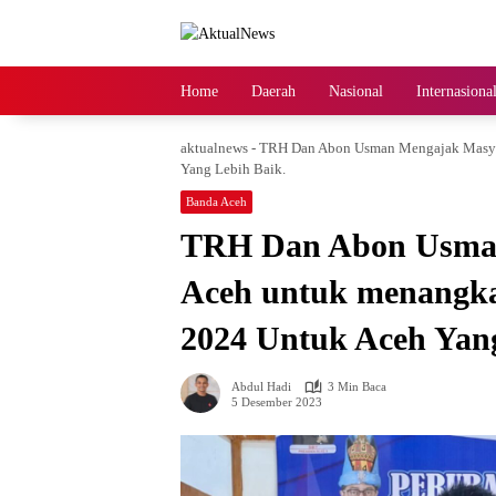
Langsung
ke
konten
Home
Daerah
Nasional
Internasiona
aktualnews
-
TRH Dan Abon Usman Mengajak Masyar
Yang Lebih Baik.
Banda Aceh
TRH Dan Abon Usma
Aceh untuk menangka
2024 Untuk Aceh Yang
Abdul Hadi
3 Min Baca
5 Desember 2023