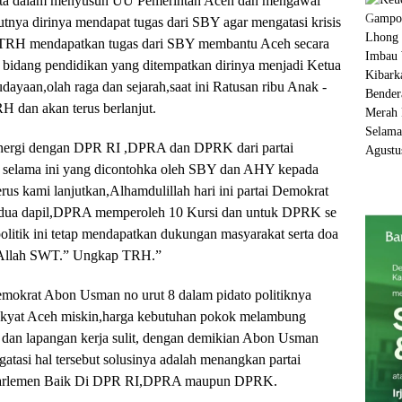
rta dalam menyusun UU Pemerintah Aceh dan mengawal
tnya dirinya mendapat tugas dari SBY agar mengatasi krisis
nya TRH mendapatkan tugas dari SBY membantu Aceh secara
bidang pendidikan yang ditempatkan dirinya menjadi Ketua
yaan,olah raga dan sejarah,saat ini Ratusan ribu Anak -
 dan akan terus berlanjut.
inergi dengan DPR RI ,DPRA dan DPRK dari partai
ang selama ini yang dicontohka oleh SBY dan AHY kepada
us kami lanjutkan,Alhamdulillah hari ini partai Demokrat
i dua dapil,DPRA memperoleh 10 Kursi dan untuk DPRK se
politik ini tetap mendapatkan dukungan masyarakat serta doa
i Allah SWT.” Ungkap TRH.”
emokrat Abon Usman no urut 8 dalam pidato politiknya
rakyat Aceh miskin,harga kebutuhan pokok melambung
l dan lapangan kerja sulit, dengan demikian Abon Usman
tasi hal tersebut solusinya adalah menangkan partai
i parlemen Baik Di DPR RI,DPRA maupun DPRK.