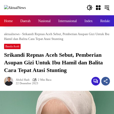
Langsung
ke
konten
Home
Daerah
Nasional
Internasional
Index
Redaksi
aktualnews
-
Srikandi Repnas Aceh Sebut, Pemberian Asupan Gizi Untuk Ibu
Hamil dan Balita Cara Tepat Atasi Stunting
Banda Aceh
Srikandi Repnas Aceh Sebut, Pemberian
Asupan Gizi Untuk Ibu Hamil dan Balita
Cara Tepat Atasi Stunting
Abdul Hadi
2 Min Baca
22 Desember 2023