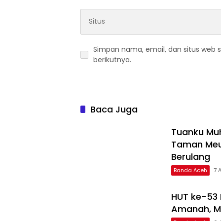
Simpan nama, email, dan situs web 
berikutnya.
Baca Juga
Tuanku Mu
Taman Meur
Berulang
Banda Aceh
7 
HUT ke-53
Amanah, M