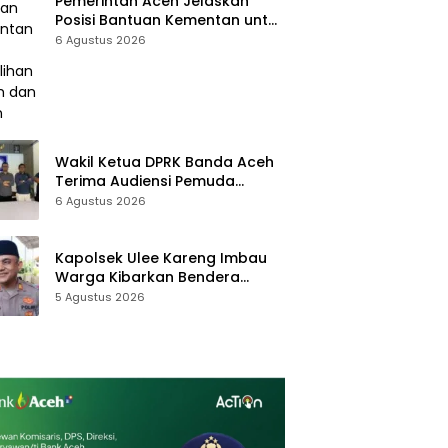
Pemerintah Aceh Jelaskan
Posisi Bantuan Kementan untuk
Pemulihan Sawah dan Kebun
6 Agustus 2026
Wakil Ketua DPRK Banda Aceh
Terima Audiensi Pemuda
Gampong Ilie
6 Agustus 2026
Kapolsek Ulee Kareng Imbau
Warga Kibarkan Bendera
Merah Putih Selama Bulan
5 Agustus 2026
Agustus