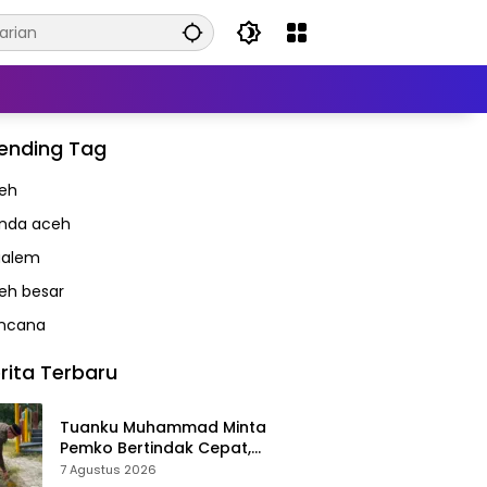
ending Tag
eh
nda aceh
alem
eh besar
ncana
rita Terbaru
Tuanku Muhammad Minta
Pemko Bertindak Cepat,
Taman Meuraxa Tak Boleh Jadi
7 Agustus 2026