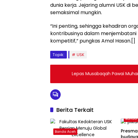
dunia kerja. Jejaring alumni USK di 
semaksimal mungkin.
“Ini penting, sehingga kehadiran or
kontribusinya dalam menjembatani l
kompetitif,” pungkas Amal Hasan.[]
Topik:
USK
Lepas Musabaqah Pawai Muharra
Berita Terkait
Banda
Presma
Banda Aceh
budayak