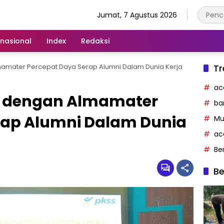
Jumat, 7 Agustus 2026
rnasional
Index
Redaksi
mamater Percepat Daya Serap Alumni Dalam Dunia Kerja
Tr
ac
SK dengan Almamater
ba
rap Alumni Dalam Dunia
Mu
ac
Be
Be