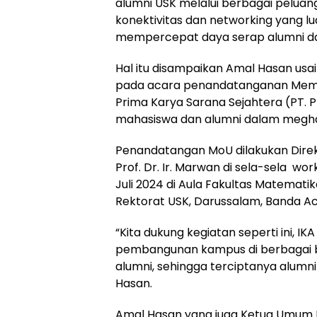
alumni USK melalui berbagai pelua
konektivitas dan networking yang l
mempercepat daya serap alumni dal
Hal itu disampaikan Amal Hasan usa
pada acara penandatanganan Memo
Prima Karya Sarana Sejahtera (PT. 
mahasiswa dan alumni dalam meghad
Penandatangan MoU dilakukan Direk
Prof. Dr. Ir. Marwan di sela-sela wo
Juli 2024 di Aula Fakultas Matemat
Rektorat USK, Darussalam, Banda Ac
“Kita dukung kegiatan seperti ini, IK
pembangunan kampus di berbagai b
alumni, sehingga terciptanya alumni 
Hasan.
Amal Hasan yang juga Ketua Umum Ik