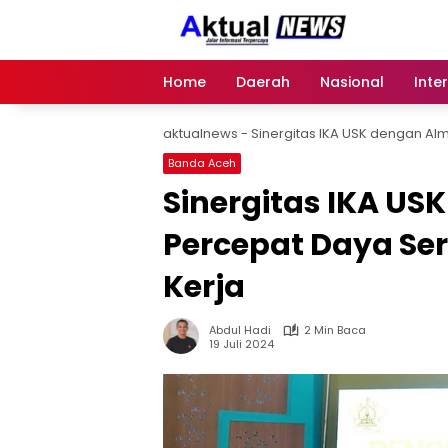
Langsung
ke
konten
Home
Daerah
Nasional
Inte
aktualnews
-
Sinergitas IKA USK dengan Al
Banda Aceh
Sinergitas IKA U
Percepat Daya Se
Kerja
Abdul Hadi
2 Min Baca
19 Juli 2024