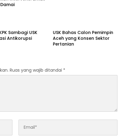
a Damai
 Aceh
Banda Aceh
KPK Sambagi USK
USK Bahas Calon Pemimpin
sasi Antikorupsi
Aceh yang Konsen Sektor
Pertanian
kan.
Ruas yang wajib ditandai
*