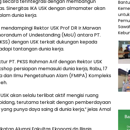
ng secara terintegrasi dengan membangun
uas. Sinergitas IKA USK dengan almamater akan
am dunia kerja.
i mendampingi Rektor USK Prof DR Ir.Marwan
randum of Undestanding (MoU) antara PT.
PKSS) dengan USK terkait dukungan kepada
api tantangan dunia kerja.
tur PT. PKSS Rahman Arif dengan Rektor USK
rkshop persiapan memasuki dunia kerja, Rabu, 17
ika dan Ilmu Pengetahuan Alam (FMIPA) Kompleks
eh.
A USK akan selalu terlibat aktif mengisi ruang
idang, terutama terkait dengan pemberdayaan
yang punya daya saing di dunia kerja,” jelas Amal
atan Alumni Fakultas Ekonomi dn Bisnis