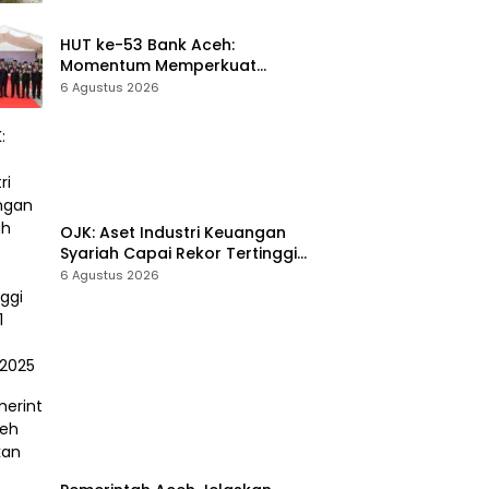
Korban Pencurian Berulang
HUT ke-53 Bank Aceh:
Momentum Memperkuat
Amanah, Menumbuhkan
6 Agustus 2026
Keberkahan Bagi Aceh
OJK: Aset Industri Keuangan
Syariah Capai Rekor Tertinggi
Rp3.131 Triliun pada 2025
6 Agustus 2026