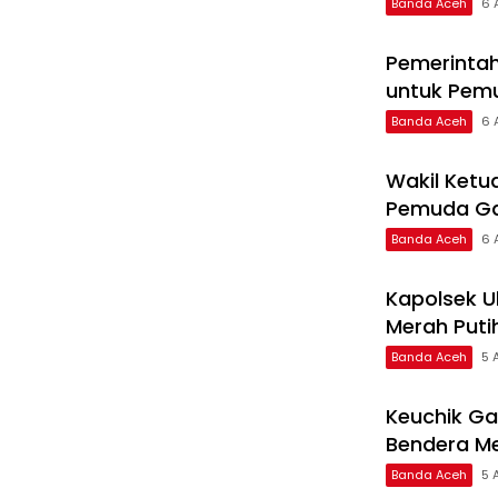
Banda Aceh
6 
Pemerintah
untuk Pem
Banda Aceh
6 
Wakil Ketu
Pemuda Ga
Banda Aceh
6 
Kapolsek U
Merah Puti
Banda Aceh
5 
Keuchik G
Bendera Me
Banda Aceh
5 