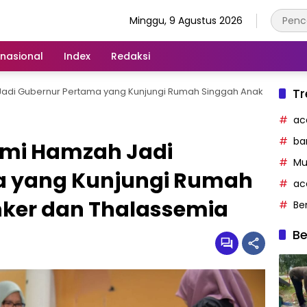
Minggu, 9 Agustus 2026
rnasional
Index
Redaksi
Jadi Gubernur Pertama yang Kunjungi Rumah Singgah Anak
Tr
ac
ba
ami Hamzah Jadi
Mu
a yang Kunjungi Rumah
ac
ker dan Thalassemia
Be
Be