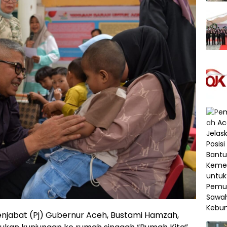
njabat (Pj) Gubernur Aceh, Bustami Hamzah,