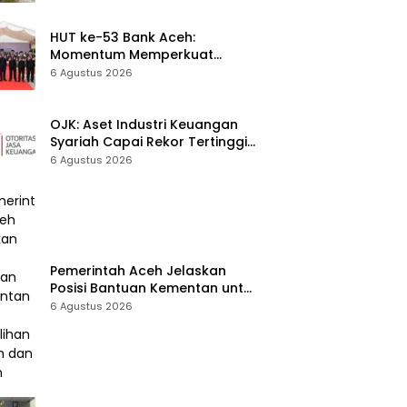
Korban Pencurian Berulang
HUT ke-53 Bank Aceh:
Momentum Memperkuat
Amanah, Menumbuhkan
6 Agustus 2026
Keberkahan Bagi Aceh
OJK: Aset Industri Keuangan
Syariah Capai Rekor Tertinggi
Rp3.131 Triliun pada 2025
6 Agustus 2026
Pemerintah Aceh Jelaskan
Posisi Bantuan Kementan untuk
Pemulihan Sawah dan Kebun
6 Agustus 2026