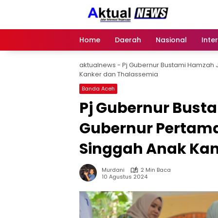
Langsung
ke
konten
Home
Daerah
Nasional
Inte
aktualnews
-
Pj Gubernur Bustami Hamzah 
Kanker dan Thalassemia
Banda Aceh
Pj Gubernur Bust
Gubernur Pertam
Singgah Anak Kan
Murdani
2 Min Baca
10 Agustus 2024