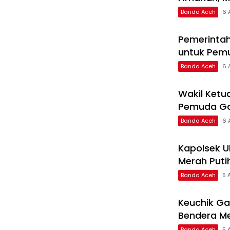
Banda Aceh
6 
Pemerintah
untuk Pem
Banda Aceh
6 
Wakil Ketu
Pemuda Ga
Banda Aceh
6 
Kapolsek U
Merah Puti
Banda Aceh
5 
Keuchik G
Bendera Me
Banda Aceh
5 