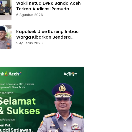
Wakil Ketua DPRK Banda Aceh
Terima Audiensi Pemuda
Gampong Ilie
6 Agustus 2026
Kapolsek Ulee Kareng Imbau
Warga Kibarkan Bendera
Merah Putih Selama Bulan
5 Agustus 2026
Agustus