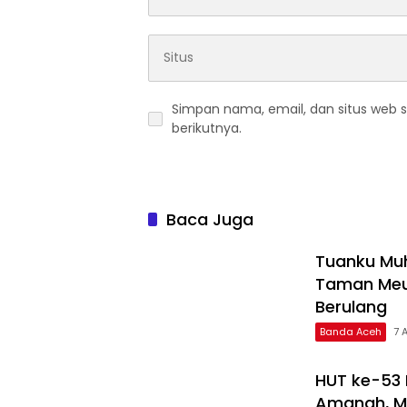
Simpan nama, email, dan situs web 
berikutnya.
Baca Juga
Tuanku Mu
Taman Meur
Berulang
Banda Aceh
7 
HUT ke-53
Amanah, M