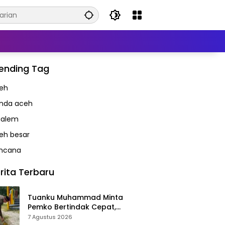
ending Tag
eh
nda aceh
alem
eh besar
ncana
rita Terbaru
Tuanku Muhammad Minta
Pemko Bertindak Cepat,
Taman Meuraxa Tak Boleh Jadi
7 Agustus 2026