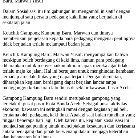
Baru, Marwan Yusuf ,
Dalam Sosialisasi itu tim gabungan ini mengambil inisiatif dengan
menjumpai satu persatu pedagang kaki lima yang berjualan di
sekitaran jalan .
Keuchik Gampong Kampung Baru, Marwan dan timnya
memberikan penjelasan kepada para pedagang mengenai pentingnya
tidak berjualan terlalu melampaui badan jalan.
Keuchik Kampung Baru, Marwan Yusuf, menyampaikan bahwa
meskipun boleh berdagang di kaki lima, namun para pedagang
diharapkan untuk menyesuaikan ukuran lapak mereka agar tidak
terlalu maju ke jalan. Hal ini bertujuan untuk menghindari hambatan
terhadap arus lalu lintas yang dapat terjadi. Dengan demikian,
diharapkan kegiatan berdagang dapat berjalan lancar tanpa
mengganggu kelancaran lalu lintas di sekitar kawasan Pasar Aceh.
Gampong Kampung Baru sendiri merupakan gampong yang
terletak di pusat pasar Kota Banda Aceh. Sebagai pusat aktivitas
ekonomi, kawasan ini seringkali ramai dengan kegiatan jual beli,
terutama oleh pedagang kaki lima. Apalagi saat bulan ramdhan yang
tinggal beberapa hari lagi, Oleh karena itu, kegiatan sosialisasi ini
menjadi sangat penting untuk menciptakan kesadaran dan kerjasama
antara pedagang dan pihak berwenang dalam menjaga ketertiban
dan kelancaran lalu lintas.