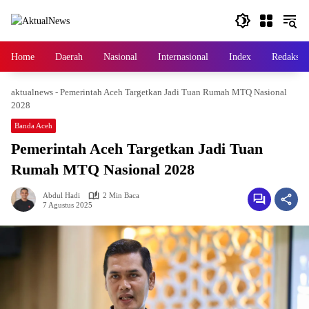
Langsung
ke
konten
Home
Daerah
Nasional
Internasional
Index
Redaksi
aktualnews
-
Pemerintah Aceh Targetkan Jadi Tuan Rumah MTQ Nasional
2028
Banda Aceh
Pemerintah Aceh Targetkan Jadi Tuan
Rumah MTQ Nasional 2028
Abdul Hadi
2 Min Baca
7 Agustus 2025