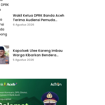
Wakil Ketua DPRK Banda Aceh
Terima Audiensi Pemuda
Gampong Ilie
6 Agustus 2026
Kapolsek Ulee Kareng Imbau
Warga Kibarkan Bendera
Merah Putih Selama Bulan
5 Agustus 2026
Agustus