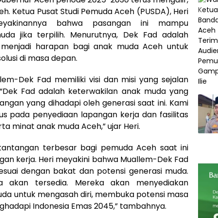
h. Ketua Pusat Studi Pemuda Aceh (PUSDA), Heri
 keyakinannya bahwa pasangan ini mampu
da jika terpilih. Menurutnya, Dek Fad adalah
g menjadi harapan bagi anak muda Aceh untuk
lusi di masa depan.
em-Dek Fad memiliki visi dan misi yang sejalan
“Dek Fad adalah keterwakilan anak muda yang
ngan yang dihadapi oleh generasi saat ini. Kami
okus pada penyediaan lapangan kerja dan fasilitas
a minat anak muda Aceh,” ujar Heri.
tantangan terbesar bagi pemuda Aceh saat ini
gan kerja. Heri meyakini bahwa Muallem-Dek Fad
esuai dengan bakat dan potensi generasi muda.
a akan tersedia. Mereka akan menyediakan
emuda untuk mengasah diri, membuka potensi masa
hadapi Indonesia Emas 2045,” tambahnya.