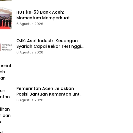
Korban Pencurian Berulang
HUT ke-53 Bank Aceh:
Momentum Memperkuat
Amanah, Menumbuhkan
6 Agustus 2026
Keberkahan Bagi Aceh
OJK: Aset Industri Keuangan
Syariah Capai Rekor Tertinggi
Rp3.131 Triliun pada 2025
6 Agustus 2026
Pemerintah Aceh Jelaskan
Posisi Bantuan Kementan untuk
Pemulihan Sawah dan Kebun
6 Agustus 2026