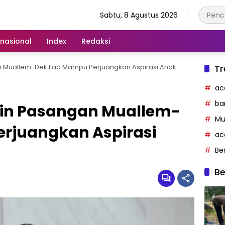
Sabtu, 8 Agustus 2026
rnasional
Index
Redaksi
 Muallem-Dek Fad Mampu Perjuangkan Aspirasi Anak
Tr
ac
ba
in Pasangan Muallem-
Mu
rjuangkan Aspirasi
ac
Be
Be