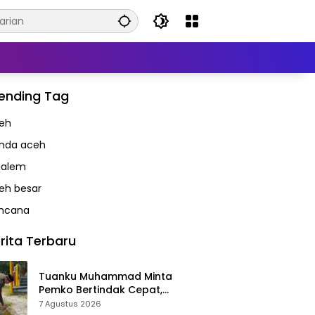
ending Tag
eh
nda aceh
alem
eh besar
ncana
rita Terbaru
Tuanku Muhammad Minta
Pemko Bertindak Cepat,
Taman Meuraxa Tak Boleh Jadi
7 Agustus 2026