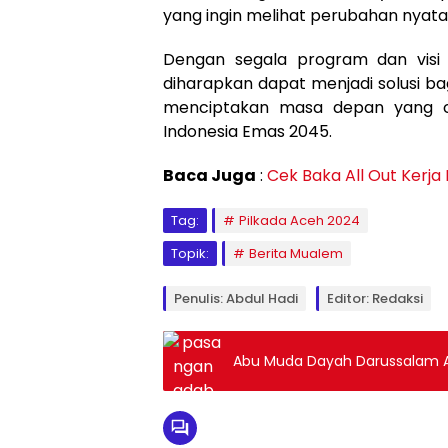
yang ingin melihat perubahan nyata,
Dengan segala program dan visi
diharapkan dapat menjadi solusi b
menciptakan masa depan yang 
Indonesia Emas 2045.
Baca Juga
:
Cek Baka All Out Kerj
Tag:
Pilkada Aceh 2024
Topik:
Berita Mualem
Penulis: Abdul Hadi
Editor: Redaksi
Abu Muda Dayah Darussalam Am