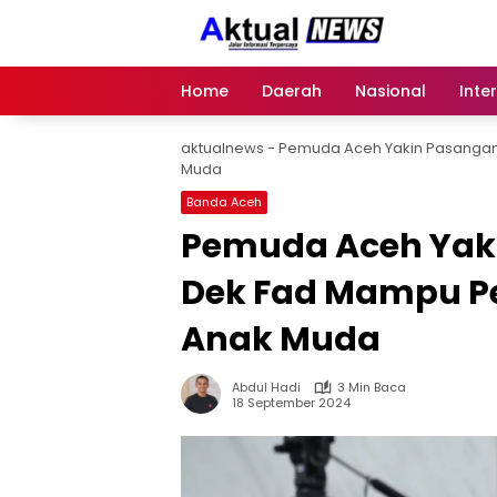
Langsung
ke
konten
Home
Daerah
Nasional
Inte
aktualnews
-
Pemuda Aceh Yakin Pasangan
Muda
Banda Aceh
Pemuda Aceh Yak
Dek Fad Mampu Pe
Anak Muda
Abdul Hadi
3 Min Baca
18 September 2024