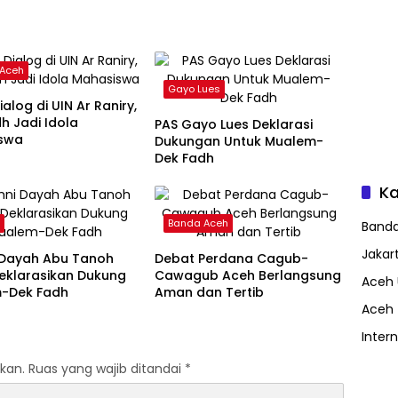
 Aceh
Gayo Lues
ialog di UIN Ar Raniry,
h Jadi Idola
PAS Gayo Lues Deklarasi
swa
Dukungan Untuk Mualem-
Dek Fadh
Ka
n
Banda Aceh
Band
Jakar
 Dayah Abu Tanoh
Debat Perdana Cagub-
eklarasikan Dukung
Cawagub Aceh Berlangsung
Aceh 
-Dek Fadh
Aman dan Tertib
Aceh
Inter
kan.
Ruas yang wajib ditandai
*