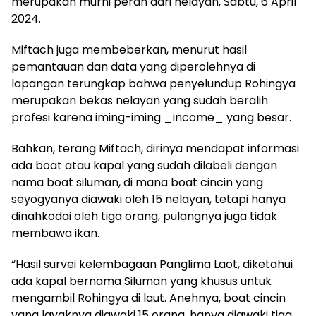
merupakan murni peran dari nelayan, Sabtu, 6 April
2024.
Miftach juga membeberkan, menurut hasil
pemantauan dan data yang diperolehnya di
lapangan terungkap bahwa penyelundup Rohingya
merupakan bekas nelayan yang sudah beralih
profesi karena iming-iming _income_ yang besar.
Bahkan, terang Miftach, dirinya mendapat informasi
ada boat atau kapal yang sudah dilabeli dengan
nama boat siluman, di mana boat cincin yang
seyogyanya diawaki oleh 15 nelayan, tetapi hanya
dinahkodai oleh tiga orang, pulangnya juga tidak
membawa ikan.
“Hasil survei kelembagaan Panglima Laot, diketahui
ada kapal bernama Siluman yang khusus untuk
mengambil Rohingya di laut. Anehnya, boat cincin
yang layaknya diawaki 15 orang, hanya diawaki tiga