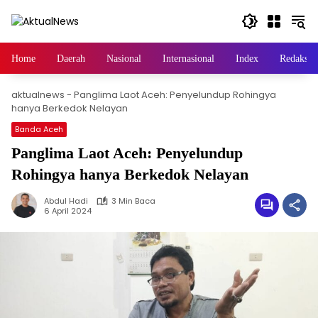
Langsung
ke
konten
Home
Daerah
Nasional
Internasional
Index
Redaksi
aktualnews
-
Panglima Laot Aceh: Penyelundup Rohingya
hanya Berkedok Nelayan
Banda Aceh
Panglima Laot Aceh: Penyelundup
Rohingya hanya Berkedok Nelayan
Abdul Hadi
3 Min Baca
6 April 2024