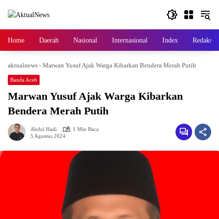
Langsung
ke
konten
Home
Daerah
Nasional
Internasional
Index
Redaksi
aktualnews
-
Marwan Yusuf Ajak Warga Kibarkan Bendera Merah Putih
Banda Aceh
Marwan Yusuf Ajak Warga Kibarkan
Bendera Merah Putih
Abdul Hadi
1 Min Baca
5 Agustus 2024