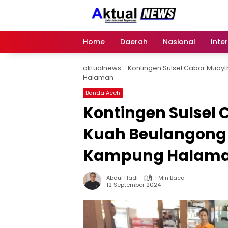
Langsung
ke
konten
Home
Daerah
Nasional
Inte
aktualnews
-
Kontingen Sulsel Cabor Muay
Halaman
Banda Aceh
Kontingen Sulsel
Kuah Beulangong 
Kampung Halam
Abdul Hadi
1 Min Baca
12 September 2024