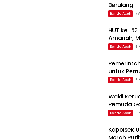
Berulang
Banda Aceh
7 
HUT ke-53
Amanah, M
Banda Aceh
6 
Pemerintah
untuk Pem
Banda Aceh
6 
Wakil Ketu
Pemuda Ga
Banda Aceh
6 
Kapolsek U
Merah Puti