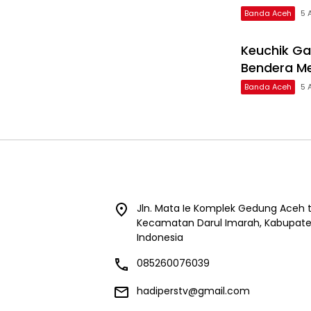
Banda Aceh
5 
Keuchik G
Bendera Me
Banda Aceh
5 
Jln. Mata Ie Komplek Gedung Aceh t
Kecamatan Darul Imarah, Kabupaten
Indonesia
085260076039
hadiperstv@gmail.com