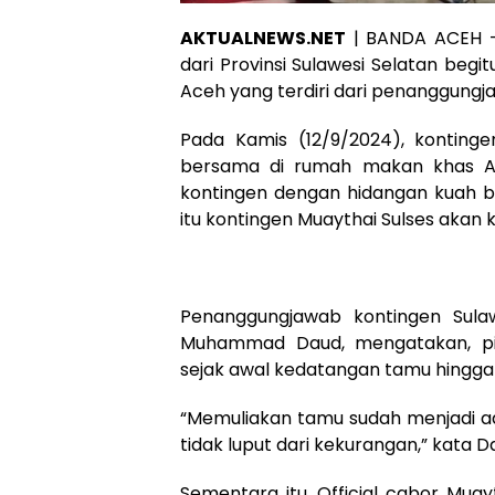
AKTUALNEWS.NET
| BANDA ACEH –
dari Provinsi Sulawesi Selatan be
Aceh yang terdiri dari penanggungj
Pada Kamis (12/9/2024), konting
bersama di rumah makan khas Ac
kontingen dengan hidangan kuah 
itu kontingen Muaythai Sulses aka
Penanggungjawab kontingen Sulaw
Muhammad Daud, mengatakan, pi
sejak awal kedatangan tamu hingga
“Memuliakan tamu sudah menjadi ad
tidak luput dari kekurangan,” kata D
Sementara itu, Official cabor Mua