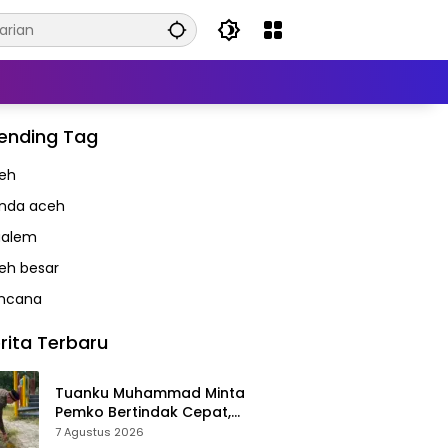
ending Tag
eh
nda aceh
alem
eh besar
ncana
rita Terbaru
Tuanku Muhammad Minta
Pemko Bertindak Cepat,
Taman Meuraxa Tak Boleh Jadi
7 Agustus 2026