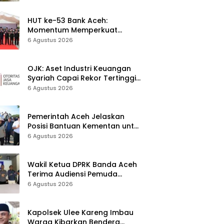
Korban Pencurian Berulang
HUT ke-53 Bank Aceh:
Momentum Memperkuat
Amanah, Menumbuhkan
6 Agustus 2026
Keberkahan Bagi Aceh
OJK: Aset Industri Keuangan
Syariah Capai Rekor Tertinggi
Rp3.131 Triliun pada 2025
6 Agustus 2026
Pemerintah Aceh Jelaskan
Posisi Bantuan Kementan untuk
Pemulihan Sawah dan Kebun
6 Agustus 2026
Wakil Ketua DPRK Banda Aceh
Terima Audiensi Pemuda
Gampong Ilie
6 Agustus 2026
Kapolsek Ulee Kareng Imbau
Warga Kibarkan Bendera