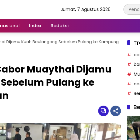
Jumat, 7 Agustus 2026
rnasional
Index
Redaksi
thai Dijamu Kuah Beulangong Sebelum Pulang ke Kampung
Tr
ac
ba
 Cabor Muaythai Dijamu
Mu
Sebelum Pulang ke
ac
an
Be
Be