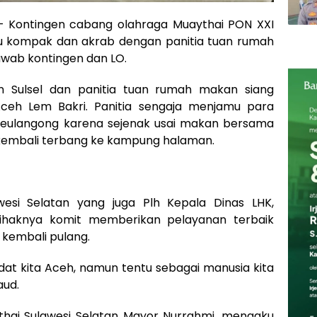
 Kontingen cabang olahraga Muaythai PON XXI
gitu kompak dan akrab dengan panitia tuan rumah
awab kontingen dan LO.
en Sulsel dan panitia tuan rumah makan siang
eh Lem Bakri. Panitia sengaja menjamu para
beulangong karena sejenak usai makan bersama
n kembali terbang ke kampung halaman.
esi Selatan yang juga Plh Kepala Dinas LHK,
haknya komit memberikan pelayanan terbaik
 kembali pulang.
at kita Aceh, namun tentu sebagai manusia kita
aud.
ythai Sulawesi Selatan Mayor Nurrahmi, mengaku