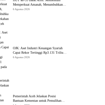
HUT ke-53 Bank Aceh: Momentum
Memperkuat Amanah, Menumbuhkan
Keberkahan Bagi Aceh
6 Agustus 2026
OJK: Aset Industri Keuangan Syariah
Capai Rekor Tertinggi Rp3.131 Triliun
pada 2025
6 Agustus 2026
Pemerintah Aceh Jelaskan Posisi
Bantuan Kementan untuk Pemulihan