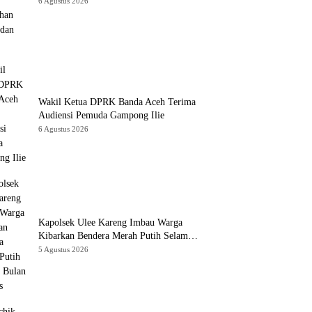
Sawah dan Kebun
6 Agustus 2026
Wakil Ketua DPRK Banda Aceh Terima
Audiensi Pemuda Gampong Ilie
6 Agustus 2026
Kapolsek Ulee Kareng Imbau Warga
Kibarkan Bendera Merah Putih Selama
Bulan Agustus
5 Agustus 2026