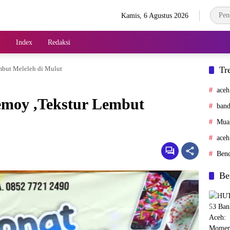
Kamis, 6 Agustus 2026
l
Index
Redaksi
mbut Meleleh di Mulut
Tr
aceh
emoy ,Tekstur Lembut
band
Mua
aceh
Ben
Be