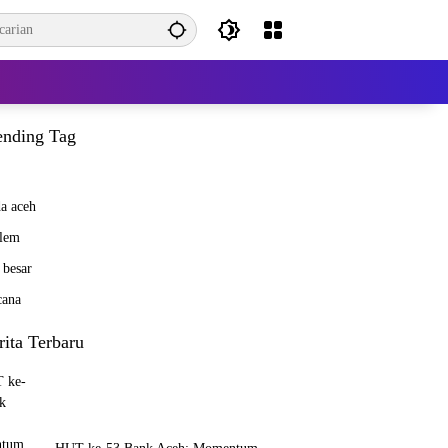
ending Tag
a aceh
lem
 besar
cana
rita Terbaru