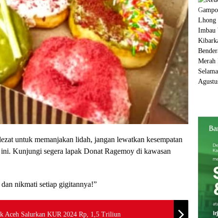
g lezat untuk memanjakan lidah, jangan lewatkan kesempatan
t ini. Kunjungi segera lapak Donat Ragemoy di kawasan
dan nikmati setiap gigitannya!”
k Aceh Salurkan KUR 2024 Rp, 1,5 Triliun