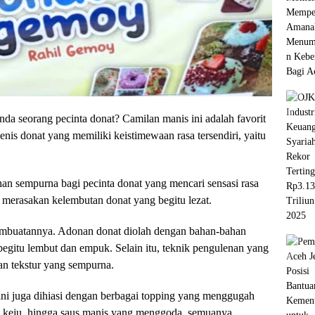
a seorang pecinta donat? Camilan manis ini adalah favorit
nis donat yang memiliki keistimewaan rasa tersendiri, yaitu
han sempurna bagi pecinta donat yang mencari sensasi rasa
n merasakan kelembutan donat yang begitu lezat.
pembuatannya. Adonan donat diolah dengan bahan-bahan
 begitu lembut dan empuk. Selain itu, teknik pengulenan yang
an tekstur yang sempurna.
ini juga dihiasi dengan berbagai topping yang menggugah
at, keju, hingga saus manis yang menggoda, semuanya