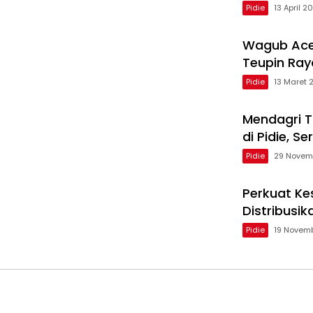
Pidie
13 April 2
Wagub Ace
Teupin Ray
Pidie
13 Maret 
Mendagri Ti
di Pidie, 
Pidie
29 Novem
Perkuat Ke
Distribusi
Pidie
19 Novem