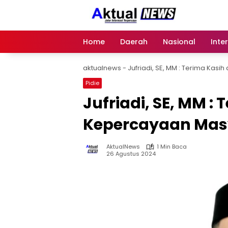
Langsung
ke
konten
Home
Daerah
Nasional
Inte
aktualnews
-
Jufriadi, SE, MM : Terima Kas
Pidie
Jufriadi, SE, MM :
Kepercayaan Masy
AktualNews
1 Min Baca
26 Agustus 2024