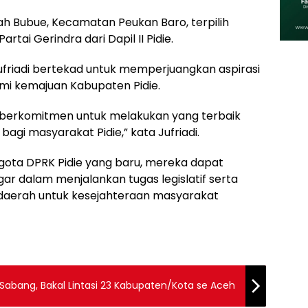
yah Bubue, Kecamatan Peukan Baro, terpilih
rtai Gerindra dari Dapil II Pidie.
ufriadi bertekad untuk memperjuangkan aspirasi
i kemajuan Kabupaten Pidie.
a berkomitmen untuk melakukan yang terbaik
gi masyarakat Pidie,” kata Jufriadi.
gota DPRK Pidie yang baru, mereka dapat
 dalam menjalankan tugas legislatif serta
aerah untuk kesejahteraan masyarakat
 Sabang, Bakal Lintasi 23 Kabupaten/Kota se Aceh