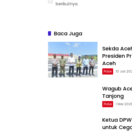
berikutnya.
Baca Juga
Sekda Aceh
Presiden 
Aceh
Pidie
10 Juli 20
Wagub Aceh
Tanjong
Pidie
1 Mei 202
Ketua DPW 
untuk Cega