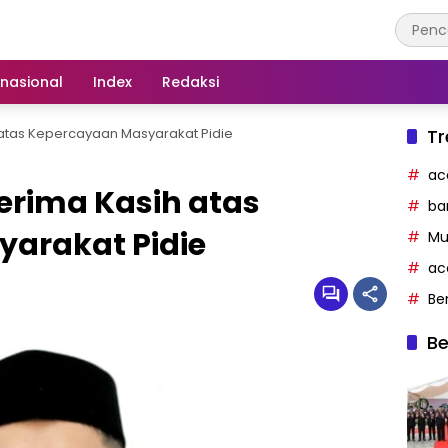
rnasional
Index
Redaksi
ih atas Kepercayaan Masyarakat Pidie
Tr
ac
 Terima Kasih atas
ba
arakat Pidie
Mu
ac
Be
Be