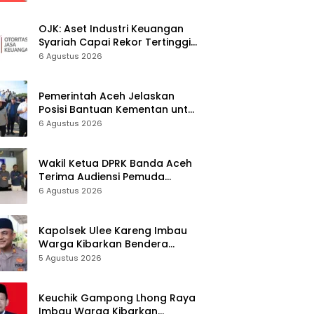
Keberkahan Bagi Aceh
OJK: Aset Industri Keuangan
Syariah Capai Rekor Tertinggi
Rp3.131 Triliun pada 2025
6 Agustus 2026
Pemerintah Aceh Jelaskan
Posisi Bantuan Kementan untuk
Pemulihan Sawah dan Kebun
6 Agustus 2026
Wakil Ketua DPRK Banda Aceh
Terima Audiensi Pemuda
Gampong Ilie
6 Agustus 2026
Kapolsek Ulee Kareng Imbau
Warga Kibarkan Bendera
Merah Putih Selama Bulan
5 Agustus 2026
Agustus
Keuchik Gampong Lhong Raya
Imbau Warga Kibarkan