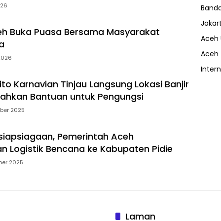
026
Band
Jakar
h Buka Puasa Bersama Masyarakat
Aceh 
a
Aceh
2026
Inter
to Karnavian Tinjau Langsung Lokasi Banjir
Serahkan Bantuan untuk Pengungsi
ber 2025
siapsiagaan, Pemerintah Aceh
kan Logistik Bencana ke Kabupaten Pidie
ber 2025
Laman