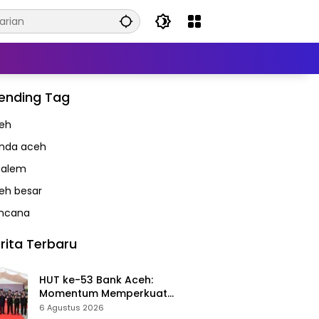
ending Tag
eh
nda aceh
alem
eh besar
ncana
rita Terbaru
HUT ke-53 Bank Aceh:
Momentum Memperkuat
Amanah, Menumbuhkan
6 Agustus 2026