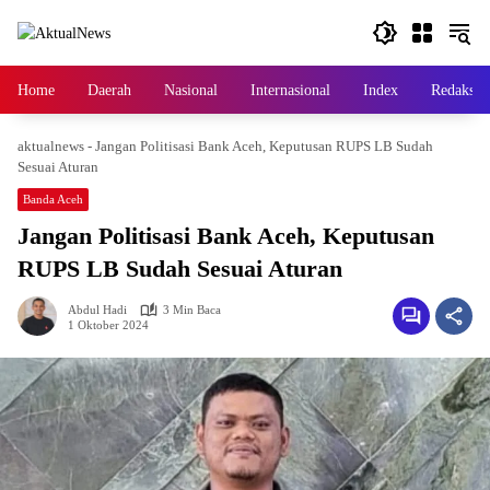
Langsung
ke
konten
Home
Daerah
Nasional
Internasional
Index
Redaksi
aktualnews
-
Jangan Politisasi Bank Aceh, Keputusan RUPS LB Sudah
Sesuai Aturan
Banda Aceh
Jangan Politisasi Bank Aceh, Keputusan
RUPS LB Sudah Sesuai Aturan
Abdul Hadi
3 Min Baca
1 Oktober 2024