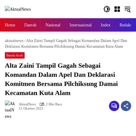
Langsung
ke
konten
Home
Daerah
Nasional
Internasional
Index
Redaksi
aktualnews
-
Alta Zaini Tampil Gagah Sebagai Komandan Dalam Apel Dan
Deklarasi Komitmen Bersama Pilchiksung Damai Kecamatan Kuta Alam
Banda Aceh
Alta Zaini Tampil Gagah Sebagai
Komandan Dalam Apel Dan Deklarasi
Komitmen Bersama Pilchiksung Damai
Kecamatan Kuta Alam
AktualNews
2 Min Baca
12 Oktober 2023